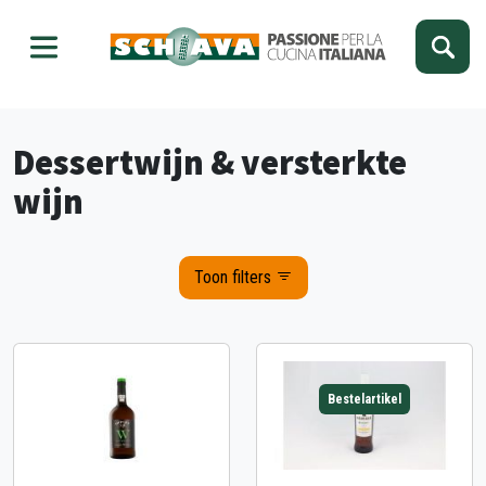
Kies je taal
Sluiten
Dessertwijn & versterkte
wijn
Toon filters
Bestelartikel