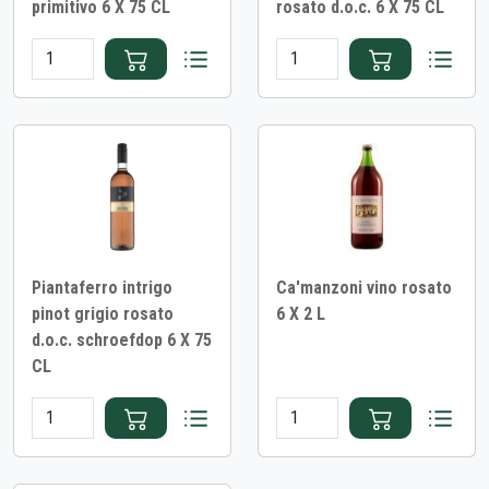
primitivo 6 X 75 CL
rosato d.o.c. 6 X 75 CL
Piantaferro intrigo
Ca'manzoni vino rosato
pinot grigio rosato
6 X 2 L
d.o.c. schroefdop 6 X 75
CL