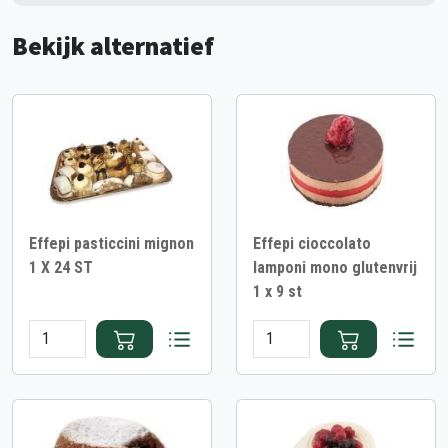
Bekijk alternatief
Effepi pasticcini mignon
Effepi cioccolato
1 X 24 ST
lamponi mono glutenvrij
1 x 9 st