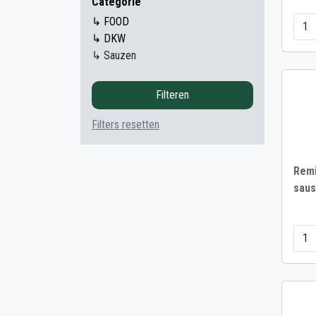
Categorie
↳ FOOD
↳ DKW
↳ Sauzen
Filteren
Filters resetten
Remi
saus