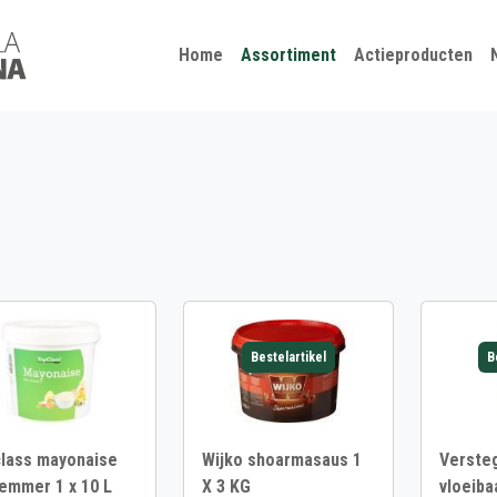
Kies je taal
Sluiten
Home
Assortiment
Actieproducten
Bestelartikel
B
lass mayonaise
Wijko shoarmasaus 1
Versteg
emmer 1 x 10 L
X 3 KG
vloeiba