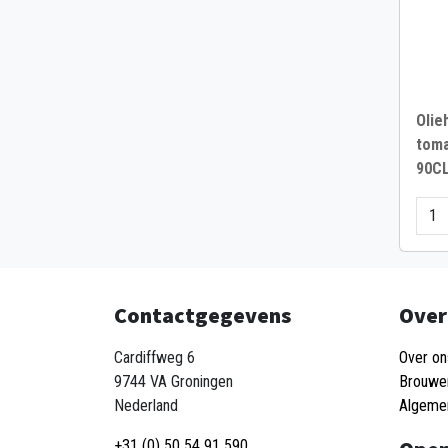
Olie
toma
90C
Contactgegevens
Over
Cardiffweg 6
Over on
9744 VA Groningen
Brouwe
Nederland
Algeme
+31 (0) 50 54 91 590