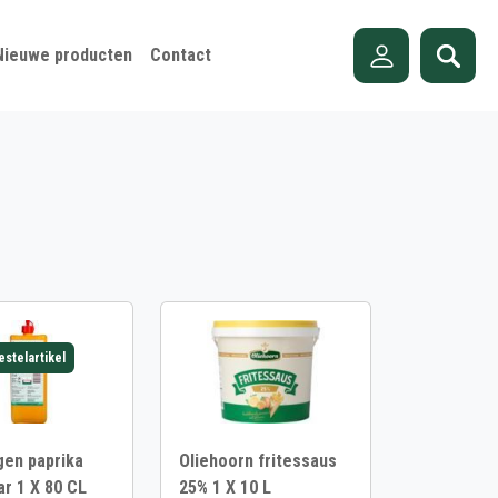
Nieuwe producten
Contact
estelartikel
en paprika
Oliehoorn fritessaus
ar 1 X 80 CL
25% 1 X 10 L