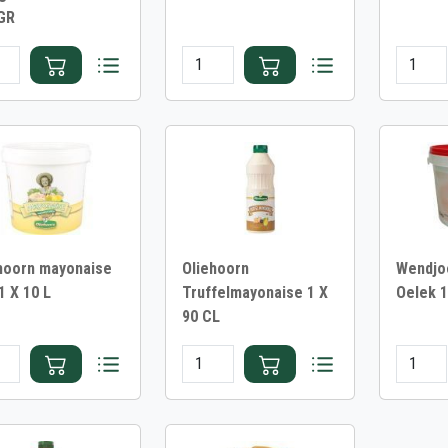
GR
hoorn mayonaise
Oliehoorn
Wendjo
1 X 10 L
Truffelmayonaise 1 X
Oelek 
90 CL