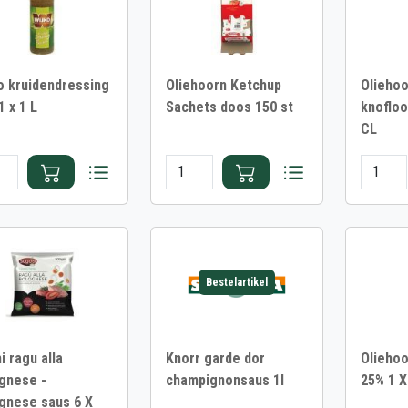
o kruidendressing
Oliehoorn Ketchup
Oliehoo
1 x 1 L
Sachets doos 150 st
knofloo
CL
Bestelartikel
i ragu alla
Knorr garde dor
Oliehoo
gnese -
champignonsaus 1l
25% 1 X
gnese saus 6 X