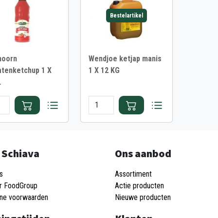
Bestelartikel
hoorn
Wendjoe ketjap manis
tenketchup 1 X
1 X 12 KG
L
 Schiava
Ons aanbod
s
Assortiment
r FoodGroup
Actie producten
ne voorwaarden
Nieuwe producten