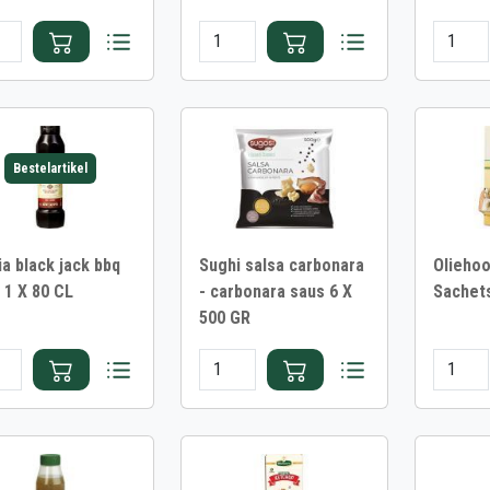
Bestelartikel
a black jack bbq
Sughi salsa carbonara
Oliehoo
 1 X 80 CL
- carbonara saus 6 X
Sachets
500 GR