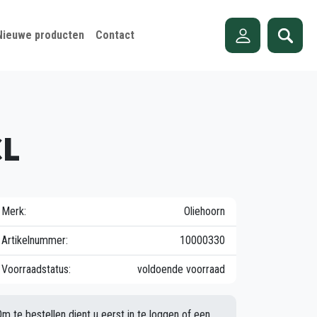
Nieuwe producten
Contact
CL
Merk:
Oliehoorn
Artikelnummer:
10000330
Voorraadstatus:
voldoende voorraad
Om te bestellen dient u eerst in te loggen of een