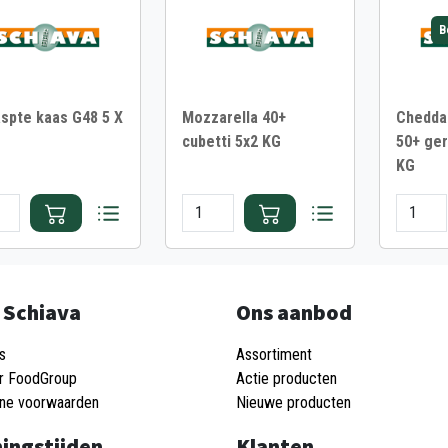
B
spte kaas G48 5 X
Mozzarella 40+
Chedda
cubetti 5x2 KG
50+ ge
KG
 Schiava
Ons aanbod
s
Assortiment
r FoodGroup
Actie producten
ne voorwaarden
Nieuwe producten
ingstijden
Klanten