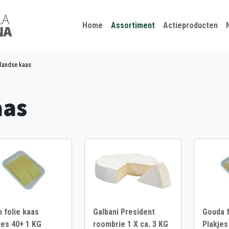
Kies je taal
Sluiten
Home
Assortiment
Actieproducten
landse kaas
aas
 folie kaas
Galbani President
Gouda f
jes 40+ 1 KG
roombrie 1 X ca. 3 KG
Plakjes