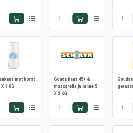
enkaas met korst
Gouda kaas 45+ &
Goudse
1 X 1 KG
mozzarella julienne 5
geraspt
X 2 KG