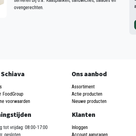
serveren bij o.a.: Kaasplanken, sandwiches, salades en
ovengerechten.
 Schiava
Ons aanbod
s
Assortiment
r FoodGroup
Actie producten
ne voorwaarden
Nieuwe producten
ingstijden
Klanten
 tot vrijdag: 08:00-17:00
Inloggen
g: gesloten
Account aanvragen