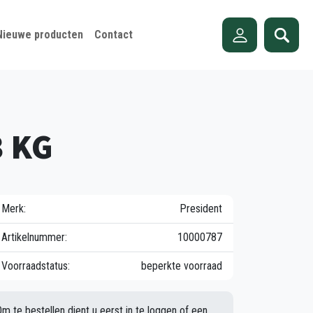
Nieuwe producten
Contact
3 KG
Merk:
President
Artikelnummer:
10000787
Voorraadstatus:
beperkte voorraad
Om te bestellen dient u eerst in te loggen of een