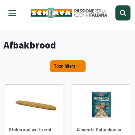
Kies je taal
Sluiten
Afbakbrood
Toon filters
Stokbrood wit breed
Alimenta Saltimbocca