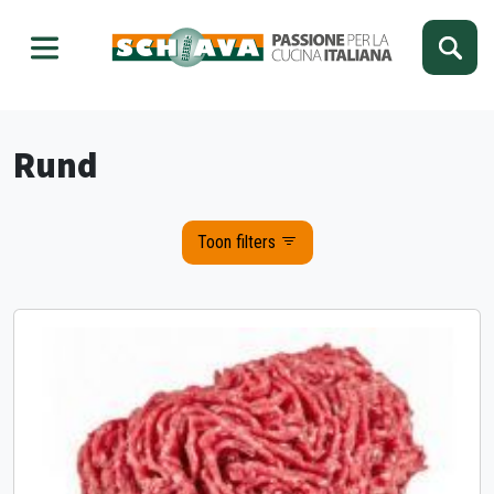
Kies je taal
Sluiten
Rund
Toon filters