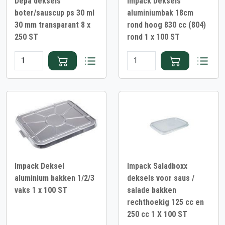
Depa deksels
Impack Deksels
boter/sauscup ps 30 ml
aluminiumbak 18cm
30 mm transparant 8 x
rond hoog 830 cc (804)
250 ST
rond 1 x 100 ST
Impack Deksel
Impack Saladboxx
aluminium bakken 1/2/3
deksels voor saus /
vaks 1 x 100 ST
salade bakken
rechthoekig 125 cc en
250 cc 1 X 100 ST